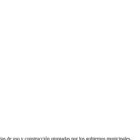
ncias de uso y construcción otorgadas por los gobiernos municipales.