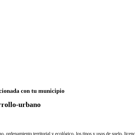
acionada con tu municipio
rrollo-urbano
, ordenamiento territorial y ecológico, los tipos y usos de suelo, lice